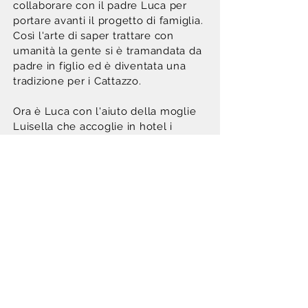
collaborare con il padre Luca per
portare avanti il progetto di famiglia.
Così l'arte di saper trattare con
umanità la gente si è tramandata da
padre in figlio ed è diventata una
tradizione per i Cattazzo.
Ora è Luca con l'aiuto della moglie
Luisella che accoglie in hotel i
graditi ospiti con calore, mettendoli
a proprio agio e facendoli sentire
sempre casa loro. Un giorno il
testimone passerà nelle mani di
Alberto, che senz'altro porterà avanti
l'attività nel rispetto degli
insegnamenti ricevuti.